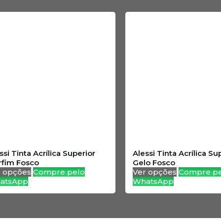
ssi Tinta Acrílica Superior
Alessi Tinta Acrílica Su
rfim Fosco
Gelo Fosco
r opções
Compre pelo
Ver opções
Compre pe
atsApp
WhatsApp