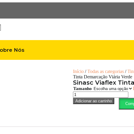
obre Nós
Início
/
Todas as categorias
/
Tin
Tinta Demarcação Viária Verde
Sinasc Viaflex Tin
Tamanho
Adicionar ao carrinho
Comp