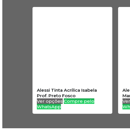
Alessi Tinta Acrílica Isabela
Ale
Prof. Preto Fosco
Ma
Ver opções
Compre pelo
Ve
WhatsApp
Wh