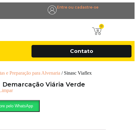
Entre ou cadastre-se
0
Contato
tas e Preparação para Alvenaria
/ Sinasc Viaflex
ta Demarcação Viária Verde
Limpar
re pelo WhatsApp