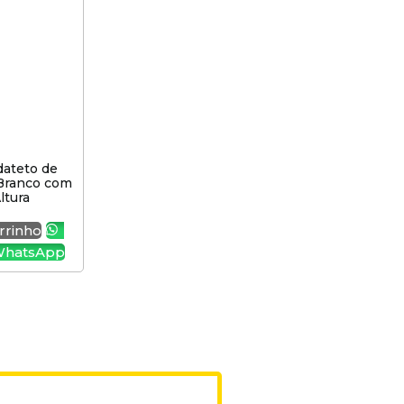
dateto de
 Branco com
ltura
rrinho
WhatsApp