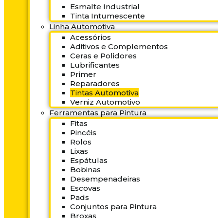
Esmalte Industrial
Tinta Intumescente
Linha Automotiva
Acessórios
Aditivos e Complementos
Ceras e Polidores
Lubrificantes
Primer
Reparadores
Tintas Automotiva
Verniz Automotivo
Ferramentas para Pintura
Fitas
Pincéis
Rolos
Lixas
Espátulas
Bobinas
Desempenadeiras
Escovas
Pads
Conjuntos para Pintura
Broxas