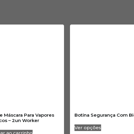
De Máscara Para Vapores
Botina Segurança Com Bi
cos – 2un Worker
Ver opções
ar ao carrinho