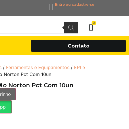
Entre ou cadastre-se
0
Contato
s
/
Ferramentas e Equipamentos
/
EPI e
o Norton Pct Com 10un
ão Norton Pct Com 10un
rinho
App