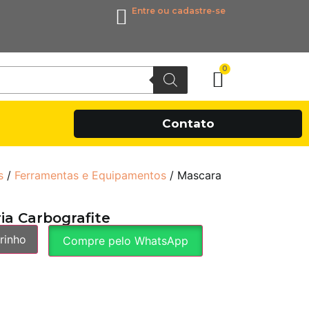
Entre ou cadastre-se
0
Contato
s
/
Ferramentas e Equipamentos
/ Mascara
ia Carbografite
rinho
Compre pelo WhatsApp