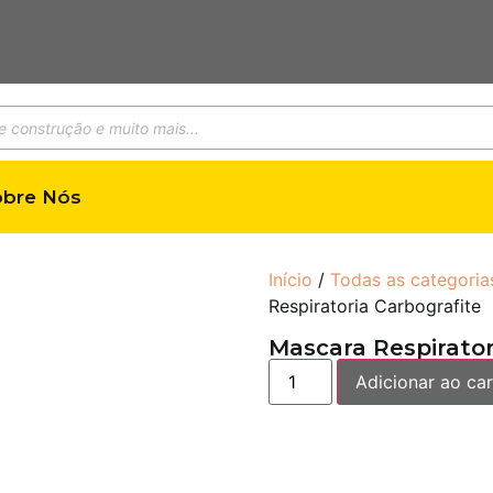
obre Nós
Início
/
Todas as categoria
Respiratoria Carbografite
Mascara Respirator
Adicionar ao car