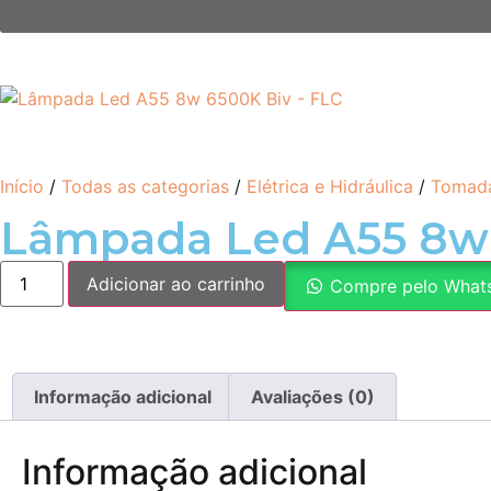
Início
/
Todas as categorias
/
Elétrica e Hidráulica
/
Tomadas
Lâmpada Led A55 8w 
Adicionar ao carrinho
Compre pelo What
Informação adicional
Avaliações (0)
Informação adicional