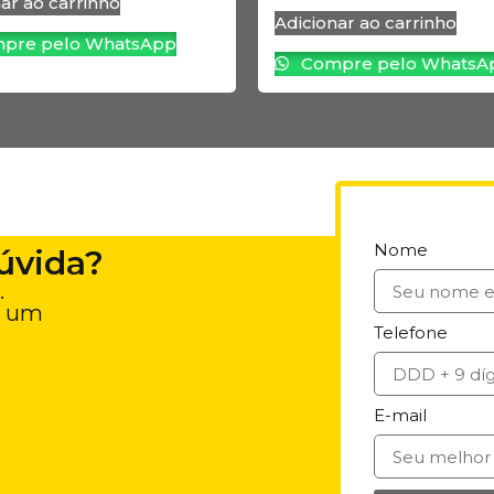
ar ao carrinho
Adicionar ao carrinho
pre pelo WhatsApp
Compre pelo WhatsA
Nome
úvida?
.
e um
Telefone
E-mail