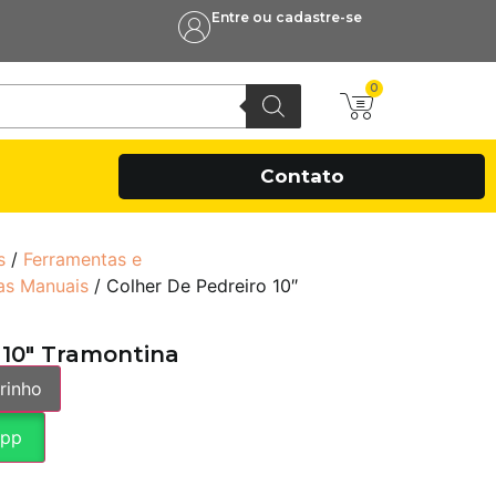
Entre ou cadastre-se
0
Contato
s
/
Ferramentas e
as Manuais
/ Colher De Pedreiro 10″
 10″ Tramontina
rinho
App