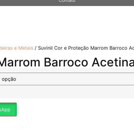
Contato
eiras e Metais
/ Suvinil Cor e Proteção Marrom Barroco A
 Marrom Barroco Acetin
sApp