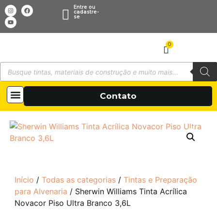
Entre ou
cadastre-
se
0
Todas as categorias
Sobre Nós
Contato
Início
/
Todas as categorias
/
Tintas e Preparação
para Alvenaria
/ Sherwin Williams Tinta Acrílica
Novacor Piso Ultra Branco 3,6L