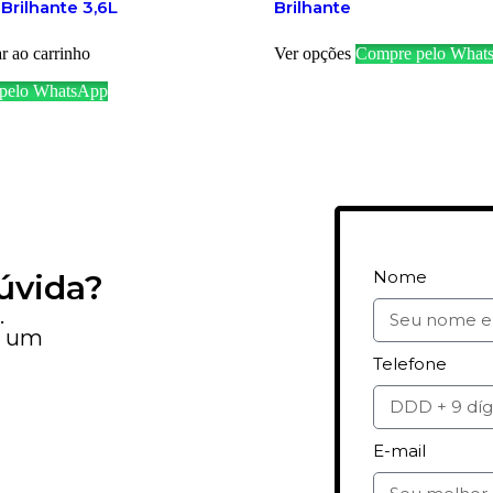
 Brilhante 3,6L
Brilhante
r ao carrinho
Ver opções
Compre pelo What
pelo WhatsApp
Nome
úvida?
.
e um
Telefone
E-mail