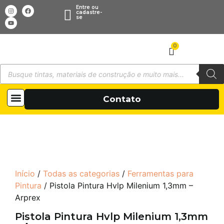
Entre ou
cadastre-
se
0
Todas as categorias
Sobre Nós
Contato
Início
/
Todas as categorias
/
Ferramentas para
Pintura
/ Pistola Pintura Hvlp Milenium 1,3mm –
Arprex
Pistola Pintura Hvlp Milenium 1,3mm