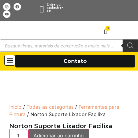
Entre ou
cadastre-
se
0
Todas as categorias
Sobre Nós
Contato
Início
/
Todas as categorias
/
Ferramentas para
Pintura
/ Norton Suporte Lixador Facilixa
Norton Suporte Lixador Facilixa
Adicionar ao carrinho