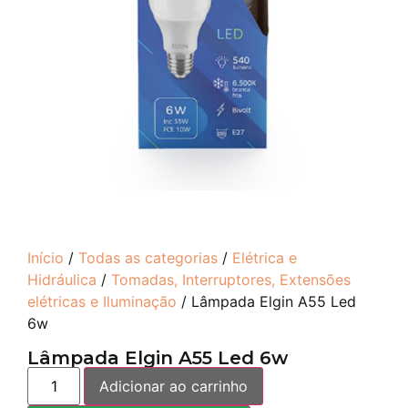
Início
/
Todas as categorias
/
Elétrica e
Hidráulica
/
Tomadas, Interruptores, Extensões
elétricas e Iluminação
/ Lâmpada Elgin A55 Led
6w
Lâmpada Elgin A55 Led 6w
Adicionar ao carrinho