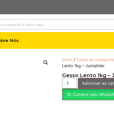
obre Nós
Início
/
Todas as categoria
Lento 1kg – Juntalider
Gesso Lento 1kg – 
Adicionar ao car
Compre pelo Whats