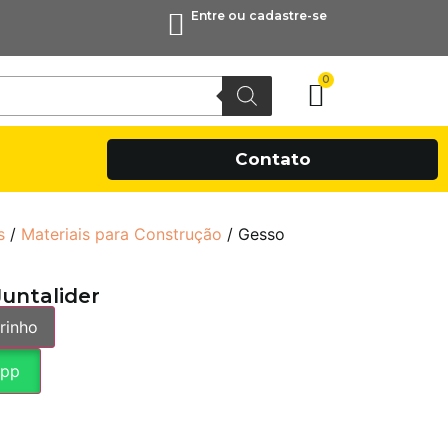
Entre ou cadastre-se
0
Contato
s
/
Materiais para Construção
/ Gesso
Juntalider
rinho
App