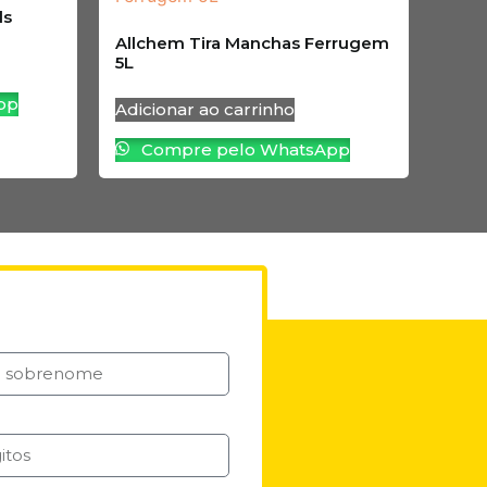
ls
Allchem Tira Manchas Ferrugem
5L
pp
Adicionar ao carrinho
Compre pelo WhatsApp