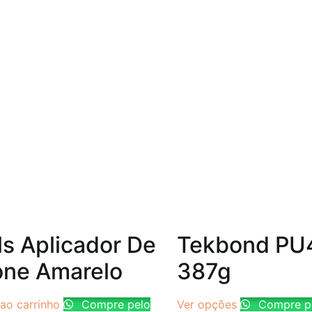
ls Aplicador De
Tekbond PU4
cone Amarelo
387g
 ao carrinho
Compre pelo
Ver opções
Compre p