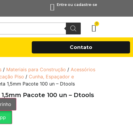
Entre ou cadastre-se
0
Contato
s
/
Materiais para Construção
/
Acessórios
cação Piso
/
Cunha, Espaçador e
ta 1,5mm Pacote 100 un – Dtools
1,5mm Pacote 100 un – Dtools
rinho
App