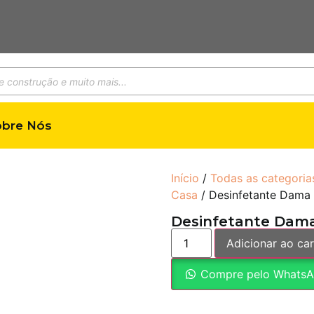
obre Nós
Início
/
Todas as categoria
Casa
/ Desinfetante Dama 
Desinfetante Dama
Adicionar ao car
Compre pelo Whats