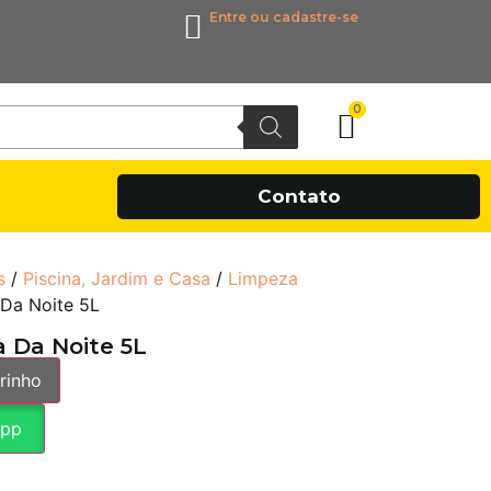
Entre ou cadastre-se
0
Contato
s
/
Piscina, Jardim e Casa
/
Limpeza
Da Noite 5L
 Da Noite 5L
rinho
App