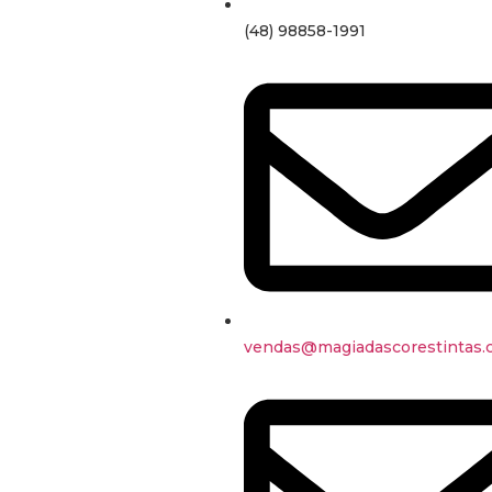
(48) 98858-1991
vendas@magiadascorestintas.