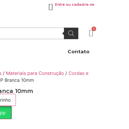
Entre ou cadastre-se
0
Contato
s
/
Materiais para Construção
/
Cordas e
PP Branca 10mm
ranca 10mm
rinho
App