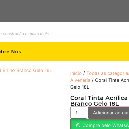
obre Nós
Início
/
Todas as categoria
Alvenaria
/ Coral Tinta Acr
Gelo 18L
Coral Tinta Acríli
Branco Gelo 18L
Adicionar ao car
Compre pelo Whats