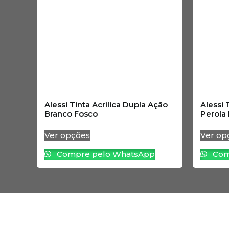
Alessi Tinta Acrílica Dupla Ação
Alessi 
Branco Fosco
Perola
Ver opções
Ver op
Compre pelo WhatsApp
Com