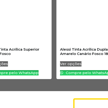
Tinta Acrílica Superior
Alessi Tinta Acrílica Dupl
 Fosco
Amarelo Canário Fosco 1
ções
Ver opções
pre pelo WhatsApp
Compre pelo WhatsA