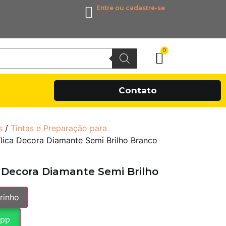
Entre ou cadastre-se
0
Contato
s
/
Tintas e Preparação para
ílica Decora Diamante Semi Brilho Branco
ca Decora Diamante Semi Brilho
rinho
App