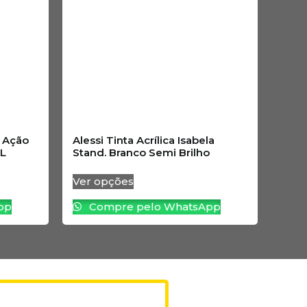
a Ação
Alessi Tinta Acrílica Isabela
8L
Stand. Branco Semi Brilho
Ver opções
pp
Compre pelo WhatsApp