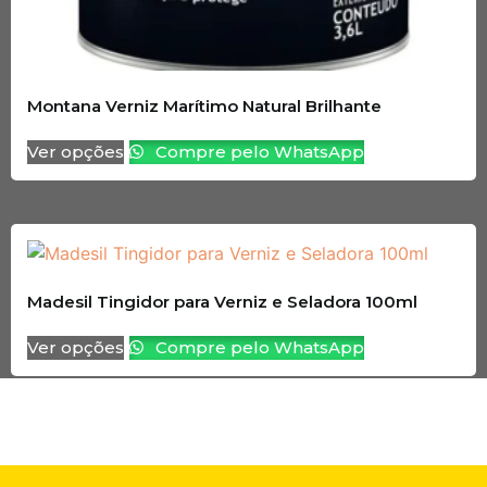
Montana Verniz Marítimo Natural Brilhante
Ver opções
Compre pelo WhatsApp
Madesil Tingidor para Verniz e Seladora 100ml
Ver opções
Compre pelo WhatsApp