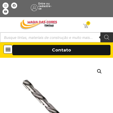
Entre ou
cadastre-
se
0
Todas as categorias
Sobre Nós
Contato